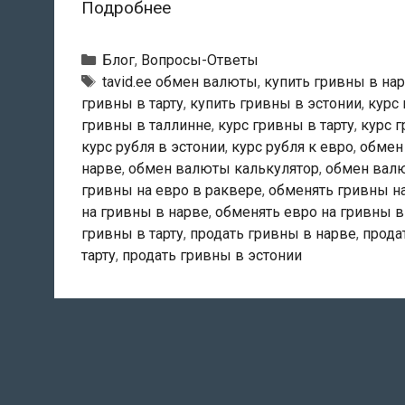
Валютный
Подробнее
блог.
Как
Рубрики
Блог
,
Вопросы-Ответы
нас
Тэги
tavid.ee обмен валюты
,
купить гривны в на
гривны в тарту
,
купить гривны в эстонии
,
курс
обычно
гривны в таллинне
,
курс гривны в тарту
,
курс 
находят
курс рубля в эстонии
,
курс рубля к евро
,
обмен
в
нарве
,
обмен валюты калькулятор
,
обмен валю
Сети?
гривны на евро в раквере
,
обменять гривны на
на гривны в нарве
,
обменять евро на гривны в
гривны в тарту
,
продать гривны в нарве
,
прода
тарту
,
продать гривны в эстонии