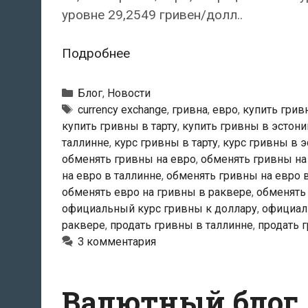
уровне 29,2549 гривен/долл..
Купить
Подробнее
гривны
в
Рубрики
Блог
,
Новости
Эстонии.
Тэги
currency exchange
,
гривна
,
евро
,
купить грив
купить гривны в тарту
,
купить гривны в эстони
Продать
таллинне
,
курс гривны в тарту
,
курс гривны в э
гривны
обменять гривны на евро
,
обменять гривны на
в
на евро в таллинне
,
обменять гривны на евро в
Эстонии.
обменять евро на гривны в раквере
,
обменять 
Здесь
официальный курс гривны к доллару
,
официал
и
раквере
,
продать гривны в таллинне
,
продать г
3 комментария
сейчас.
Возможно
ли?
Валютный блог.