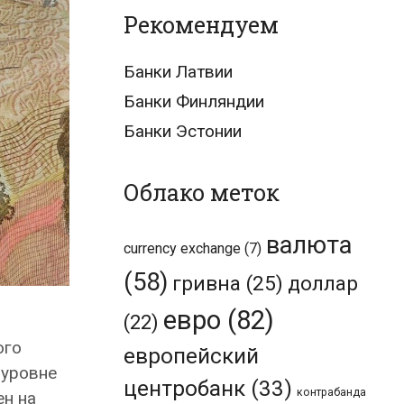
Рекомендуем
Банки Латвии
Банки Финляндии
Банки Эстонии
Облако меток
валюта
currency exchange
(7)
(58)
гривна
(25)
доллар
евро
(82)
(22)
ого
европейский
 уровне
центробанк
(33)
контрабанда
ен на