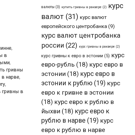
курс
валюты
(3)
купить гривны в раквере
(2)
валют
(31)
курс валют
европейского центробанка
(9)
курс валют центробанка
россии
(22)
курс гривны в раквере
(2)
линне
,
курс
ы в
курс гривны к евро в эстонии
(5)
ными
,
евро-рубль
(18)
курс евро в
ть гривны
эстонии
(18)
курс евро в
 в нарве
,
эстонии к рублю
(19)
курс
рту
,
евро к гривне в эстонии
ь гривны в
(18)
курс евро к рублю в
йыхви
(18)
курс евро к
рублю в нарве
(19)
курс
евро к рублю в нарве