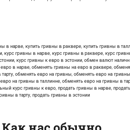
ны в нарве
,
купить гривны в раквере
,
купить гривны в тал
и
,
курс гривны в нарве
,
курс гривны в раквере
,
курс гривн
стонии
,
курс гривны к евро в эстонии
,
обмен валют налич
 евро в нарве
,
обменять гривны на евро в раквере
,
обменя
 тарту
,
обменять евро на гривны
,
обменять евро на гривны
евро на гривны в таллинне
,
обменять евро на гривны в та
ьный курс гривны к евро
,
продать гривны в нарве
,
продат
ривны в тарту
,
продать гривны в эстонии
 Как нас обычно