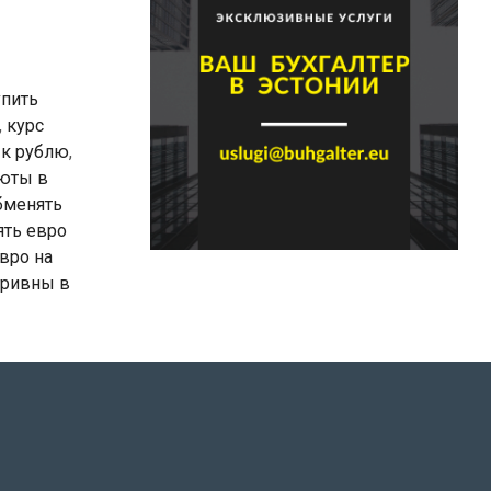
упить
,
курс
 к рублю
,
юты в
бменять
ять евро
вро на
гривны в