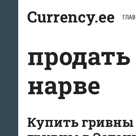
Перейти
Currency.ee
к
ГЛАВ
содержимому
продать
нарве
Купить гривны 