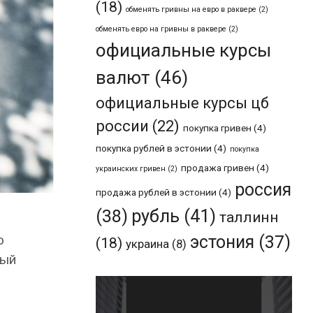
(18)
обменять гривны на евро в раквере
(2)
обменять евро на гривны в раквере
(2)
официальные курсы
валют
(46)
официальные курсы цб
россии
(22)
покупка гривен
(4)
покупка рублей в эстонии
(4)
покупка
продажа гривен
(4)
украинских гривен
(2)
россия
продажа рублей в эстонии
(4)
рубль
(41)
(38)
таллинн
эстония
(37)
о
(18)
украина
(8)
ный