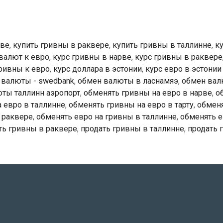
рве
,
купить гривны в раквере
,
купить гривны в таллинне
,
к
 валют к евро
,
курс гривны в нарве
,
курс гривны в раквере
гривны к евро
,
курс доллара в эстонии
,
курс евро в эстонии
 валюты - swedbank
,
обмен валюты в ласнамяэ
,
обмен вал
ты таллинн аэропорт
,
обменять гривны на евро в нарве
,
о
 евро в таллинне
,
обменять гривны на евро в тарту
,
обмен
 раквере
,
обменять евро на гривны в таллинне
,
обменять е
ть гривны в раквере
,
продать гривны в таллинне
,
продать 