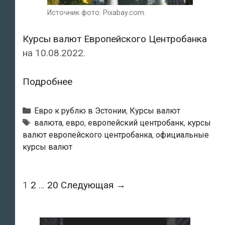
Источник фото: Pixabay.com.
Курсы валют Европейского Центробанка
на 10.08.2022.
Курсы
Подробнее
валют
Европейского
Рубрики
Евро к рублю в Эстонии
,
Курсы валют
Центробанка
Тэги
валюта
,
евро
,
европейский центробанк
,
курсы
валют европейского центробанка
,
официальные
на
курсы валют
10.08.2022
Навигация
1
2
…
20
Следующая →
по
записям