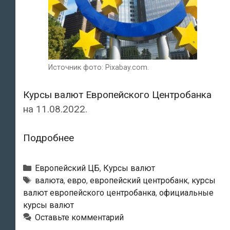
Источник фото: Pixabay.com.
Курсы валют Европейского Центробанка
на 11.08.2022.
Курсы
Подробнее
валют
Европейского
Рубрики
Европейский ЦБ
,
Курсы валют
Центробанка
Тэги
валюта
,
евро
,
европейский центробанк
,
курсы
валют европейского центробанка
,
официальные
на
курсы валют
11.08.2022
Оставьте комментарий