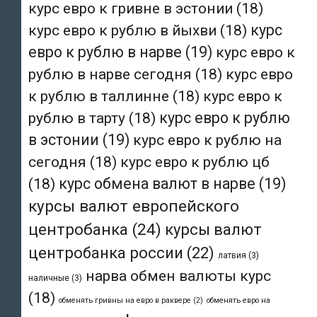
курс евро к гривне в эстонии
(18)
курс евро к рублю в йыхви
(18)
курс
евро к рублю в нарве
(19)
курс евро к
рублю в нарве сегодня
(18)
курс евро
к рублю в таллинне
(18)
курс евро к
рублю в тарту
(18)
курс евро к рублю
в эстонии
(19)
курс евро к рублю на
сегодня
(18)
курс евро к рублю цб
(18)
курс обмена валют в нарве
(19)
курсы валют европейского
центробанка
(24)
курсы валют
центробанка россии
(22)
латвия
(3)
нарва обмен валюты курс
наличные
(3)
(18)
обменять гривны на евро в раквере
(2)
обменять евро на