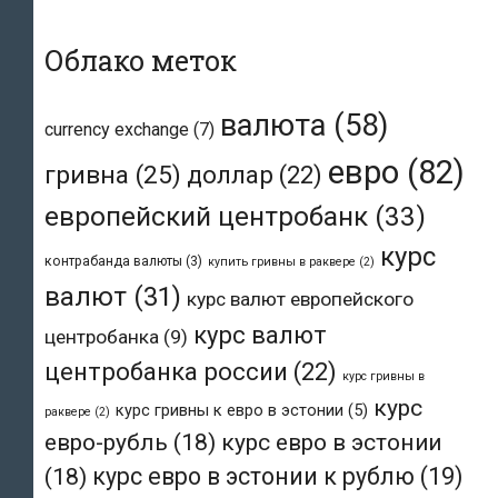
Облако меток
валюта
(58)
currency exchange
(7)
евро
(82)
гривна
(25)
доллар
(22)
европейский центробанк
(33)
курс
контрабанда валюты
(3)
купить гривны в раквере
(2)
валют
(31)
курс валют европейского
курс валют
центробанка
(9)
центробанка россии
(22)
курс гривны в
курс
курс гривны к евро в эстонии
(5)
раквере
(2)
евро-рубль
(18)
курс евро в эстонии
(18)
курс евро в эстонии к рублю
(19)