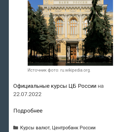
Источник фото: ru.wikipedia.org.
Официальные курсы ЦБ России
на
22.07.2022
Курсы
Подробнее
валют
Центробанка
Рубрики
Курсы валют
,
Центробанк России