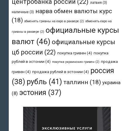
центробанка россии
(22)
латвия
(3)
нарва обмен валюты курс
наличные
(3)
(18)
обменять гривны на евро в раквере
(2)
обменять евро на
официальные курсы
гривны в раквере
(2)
валют
(46)
официальные курсы
цб россии
(22)
покупка гривен
(4)
покупка
рублей в эстонии
(4)
продажа
покупка украинских гривен
(2)
россия
гривен
(4)
продажа рублей в эстонии
(4)
рубль
(41)
(38)
таллинн
(18)
украина
эстония
(37)
(8)