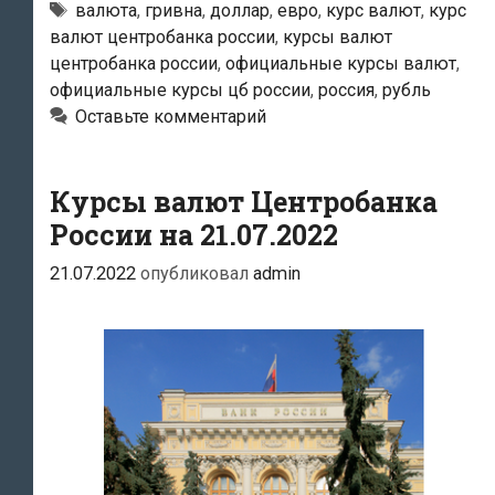
России
Тэги
валюта
,
гривна
,
доллар
,
евро
,
курс валют
,
курс
валют центробанка россии
,
курсы валют
на
центробанка россии
,
официальные курсы валют
,
22.07.2022
официальные курсы цб россии
,
россия
,
рубль
Оставьте комментарий
Курсы валют Центробанка
России на 21.07.2022
21.07.2022
опубликовал
admin