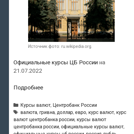
Источник фото: ru.wikipedia.org.
Официальные курсы ЦБ России
на
21.07.2022
Курсы
Подробнее
валют
Центробанка
Рубрики
Курсы валют
,
Центробанк России
России
Тэги
валюта
,
гривна
,
доллар
,
евро
,
курс валют
,
курс
валют центробанка россии
,
курсы валют
на
центробанка россии
,
официальные курсы валют
,
21.07.2022
официальные курсы цб россии
,
россия
,
рубль