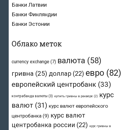
Банки Латвии
Банки Финляндии
Банки Эстонии
Облако меток
валюта
(58)
currency exchange
(7)
евро
(82)
гривна
(25)
доллар
(22)
европейский центробанк
(33)
курс
контрабанда валюты
(3)
купить гривны в раквере
(2)
валют
(31)
курс валют европейского
курс валют
центробанка
(9)
центробанка россии
(22)
курс гривны в