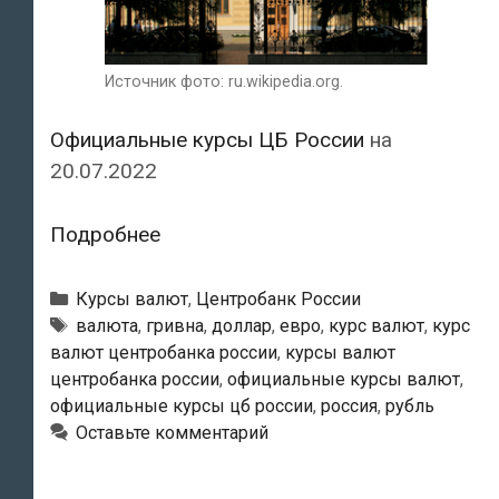
Источник фото: ru.wikipedia.org.
Официальные курсы ЦБ России
на
20.07.2022
Курсы
Подробнее
валют
Центробанка
Рубрики
Курсы валют
,
Центробанк России
России
Тэги
валюта
,
гривна
,
доллар
,
евро
,
курс валют
,
курс
валют центробанка россии
,
курсы валют
на
центробанка россии
,
официальные курсы валют
,
20.07.2022
официальные курсы цб россии
,
россия
,
рубль
Оставьте комментарий