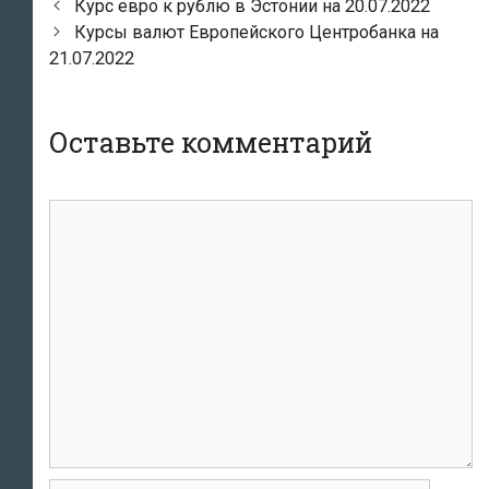
Навигация
Курс евро к рублю в Эстонии на 20.07.2022
по
Курсы валют Европейского Центробанка на
записям
21.07.2022
Оставьте комментарий
комментарий