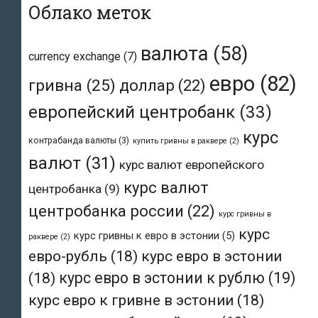
Облако меток
валюта
(58)
currency exchange
(7)
евро
(82)
гривна
(25)
доллар
(22)
европейский центробанк
(33)
курс
контрабанда валюты
(3)
купить гривны в раквере
(2)
валют
(31)
курс валют европейского
курс валют
центробанка
(9)
центробанка россии
(22)
курс гривны в
курс
курс гривны к евро в эстонии
(5)
раквере
(2)
евро-рубль
(18)
курс евро в эстонии
(18)
курс евро в эстонии к рублю
(19)
курс евро к гривне в эстонии
(18)