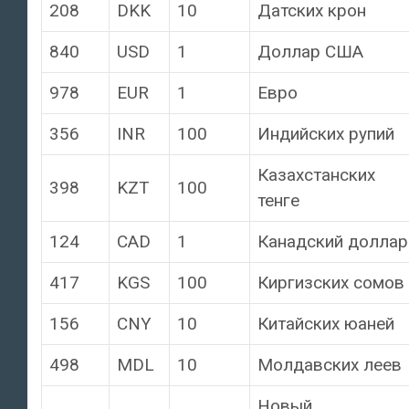
208
DKK
10
Датских крон
840
USD
1
Доллар США
978
EUR
1
Евро
356
INR
100
Индийских рупий
Казахстанских
398
KZT
100
тенге
124
CAD
1
Канадский доллар
417
KGS
100
Киргизских сомов
156
CNY
10
Китайских юаней
498
MDL
10
Молдавских леев
Новый