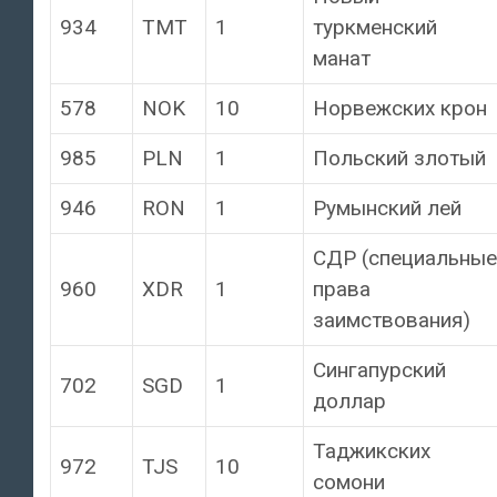
934
TMT
1
туркменский
манат
578
NOK
10
Норвежских крон
985
PLN
1
Польский злотый
946
RON
1
Румынский лей
СДР (специальные
960
XDR
1
права
заимствования)
Сингапурский
702
SGD
1
доллар
Таджикских
972
TJS
10
сомони