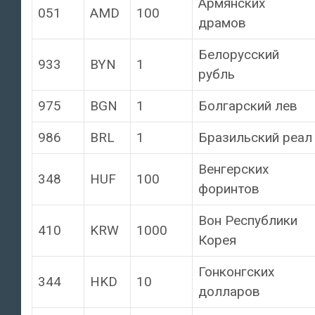
Армянских
051
AMD
100
драмов
Белорусский
933
BYN
1
рубль
975
BGN
1
Болгарский лев
986
BRL
1
Бразильский реал
Венгерских
348
HUF
100
форинтов
Вон Республики
410
KRW
1000
Корея
Гонконгских
344
HKD
10
долларов