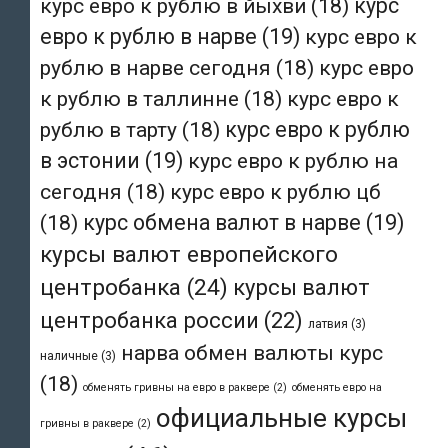
курс евро к рублю в йыхви
(18)
курс
евро к рублю в нарве
(19)
курс евро к
рублю в нарве сегодня
(18)
курс евро
к рублю в таллинне
(18)
курс евро к
рублю в тарту
(18)
курс евро к рублю
в эстонии
(19)
курс евро к рублю на
сегодня
(18)
курс евро к рублю цб
(18)
курс обмена валют в нарве
(19)
курсы валют европейского
центробанка
(24)
курсы валют
центробанка россии
(22)
латвия
(3)
нарва обмен валюты курс
наличные
(3)
(18)
обменять гривны на евро в раквере
(2)
обменять евро на
официальные курсы
гривны в раквере
(2)