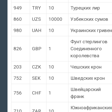
949
TRY
10
Турецких лир
860
UZS
10000
Узбекских сумов
980
UAH
10
Украинских гривен
Фунт стерлингов
826
GBP
1
Соединенного
королевства
203
CZK
10
Чешских крон
752
SEK
10
Шведских крон
Швейцарский
756
CHF
1
франк
Южноафриканских
710
ZAR
10