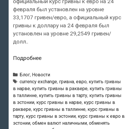
официальный курс гривны к евро на 24
февраля был установлен на уровне
33,1707 гривен/евро, а официальный курс
гривны к доллару на 24 февраля был
установлен на уровне 29,2549 гривен/
долл..
Купить
Подробнее
гривны
в
Рубрики
Блог
,
Новости
Эстонии.
Тэги
currency exchange
,
гривна
,
евро
,
купить гривны
в нарве
,
купить гривны в раквере
,
купить гривны
Продать
в таллинне
,
купить гривны в тарту
,
купить гривны
гривны
в эстонии
,
курс гривны в нарве
,
курс гривны в
в
раквере
,
курс гривны в таллинне
,
курс гривны в
Эстонии.
тарту
,
курс гривны в эстонии
,
курс гривны к евро в
Здесь
эстонии
,
обмен валют наличными
,
обменять