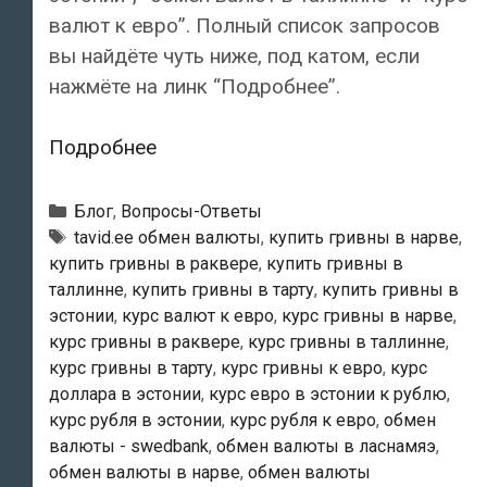
валют к евро”. Полный список запросов
вы найдёте чуть ниже, под катом, если
нажмёте на линк “Подробнее”.
Валютный
Подробнее
блог.
Как
Рубрики
Блог
,
Вопросы-Ответы
нас
Тэги
tavid.ee обмен валюты
,
купить гривны в нарве
,
купить гривны в раквере
,
купить гривны в
обычно
таллинне
,
купить гривны в тарту
,
купить гривны в
находят
эстонии
,
курс валют к евро
,
курс гривны в нарве
,
в
курс гривны в раквере
,
курс гривны в таллинне
,
Сети?
курс гривны в тарту
,
курс гривны к евро
,
курс
доллара в эстонии
,
курс евро в эстонии к рублю
,
курс рубля в эстонии
,
курс рубля к евро
,
обмен
валюты - swedbank
,
обмен валюты в ласнамяэ
,
обмен валюты в нарве
,
обмен валюты