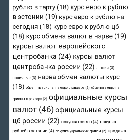
рублю в тарту
(18)
курс евро к рублю
в эстонии
(19)
курс евро к рублю на
сегодня
(18)
курс евро к рублю цб
(18)
курс обмена валют в нарве
(19)
курсы валют европейского
центробанка
(24)
курсы валют
центробанка россии
(22)
латвия
(3)
нарва обмен валюты курс
наличные
(3)
(18)
обменять гривны на евро в раквере
(2)
обменять евро на
официальные курсы
гривны в раквере
(2)
валют
(46)
официальные курсы
цб россии
(22)
покупка гривен
(4)
покупка
рублей в эстонии
(4)
продажа
покупка украинских гривен
(2)