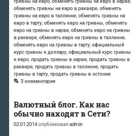
и
гривны на евро
,
обменять гривны на евро в нарве
,
обменять гривны на евро в раквере
,
обменять
сейчас.
гривны на евро в таллинне
,
обменять гривны на
Возможно
евро в тарту
,
обменять евро на гривны
,
обменять
ли?
евро на гривны в нарве
,
обменять евро на гривны
в раквере
,
обменять евро на гривны в таллинне
,
обменять евро на гривны в тарту
,
официальный
курс гривны к доллару
,
официальный курс гривны
к евро
,
продать гривны в нарве
,
продать гривны в
раквере
,
продать гривны в таллинне
,
продать
гривны в тарту
,
продать гривны в эстонии
3 комментария
Валютный блог. Как нас
обычно находят в Сети?
02.01.2014
опубликовал
admin