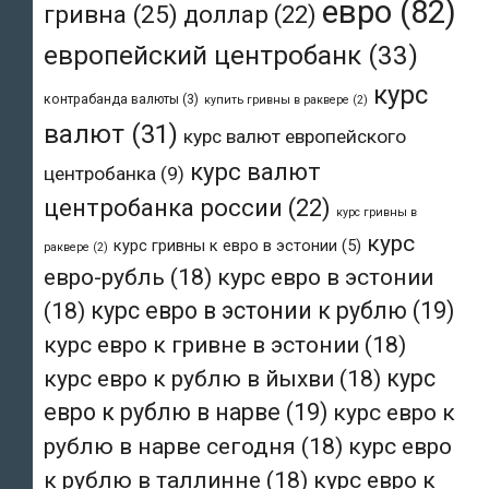
евро
(82)
гривна
(25)
доллар
(22)
европейский центробанк
(33)
курс
контрабанда валюты
(3)
купить гривны в раквере
(2)
валют
(31)
курс валют европейского
курс валют
центробанка
(9)
центробанка россии
(22)
курс гривны в
курс
курс гривны к евро в эстонии
(5)
раквере
(2)
евро-рубль
(18)
курс евро в эстонии
(18)
курс евро в эстонии к рублю
(19)
курс евро к гривне в эстонии
(18)
курс евро к рублю в йыхви
(18)
курс
евро к рублю в нарве
(19)
курс евро к
рублю в нарве сегодня
(18)
курс евро
к рублю в таллинне
(18)
курс евро к