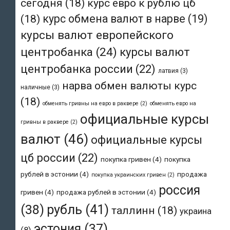
сегодня
(18)
курс евро к рублю цб
(18)
курс обмена валют в нарве
(19)
курсы валют европейского
центробанка
(24)
курсы валют
центробанка россии
(22)
латвия
(3)
нарва обмен валюты курс
наличные
(3)
(18)
обменять гривны на евро в раквере
(2)
обменять евро на
официальные курсы
гривны в раквере
(2)
валют
(46)
официальные курсы
цб россии
(22)
покупка гривен
(4)
покупка
рублей в эстонии
(4)
продажа
покупка украинских гривен
(2)
россия
гривен
(4)
продажа рублей в эстонии
(4)
рубль
(41)
(38)
таллинн
(18)
украина
эстония
(37)
(8)