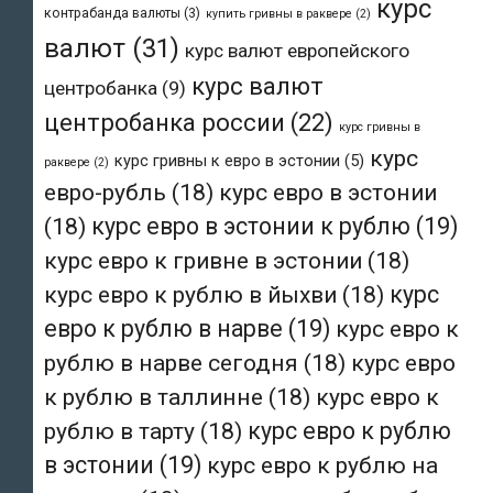
курс
контрабанда валюты
(3)
купить гривны в раквере
(2)
валют
(31)
курс валют европейского
курс валют
центробанка
(9)
центробанка россии
(22)
курс гривны в
курс
курс гривны к евро в эстонии
(5)
раквере
(2)
евро-рубль
(18)
курс евро в эстонии
(18)
курс евро в эстонии к рублю
(19)
курс евро к гривне в эстонии
(18)
курс евро к рублю в йыхви
(18)
курс
евро к рублю в нарве
(19)
курс евро к
рублю в нарве сегодня
(18)
курс евро
к рублю в таллинне
(18)
курс евро к
рублю в тарту
(18)
курс евро к рублю
в эстонии
(19)
курс евро к рублю на