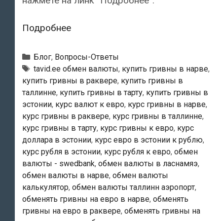
нажмёте на линк “Подробнее”.
Валютный
Подробнее
блог.
Как
Рубрики
Блог
,
Вопросы-Ответы
нас
Тэги
tavid.ee обмен валюты
,
купить гривны в нарве
,
купить гривны в раквере
,
купить гривны в
обычно
таллинне
,
купить гривны в тарту
,
купить гривны в
находят
эстонии
,
курс валют к евро
,
курс гривны в нарве
,
в
курс гривны в раквере
,
курс гривны в таллинне
,
Сети?
курс гривны в тарту
,
курс гривны к евро
,
курс
доллара в эстонии
,
курс евро в эстонии к рублю
,
курс рубля в эстонии
,
курс рубля к евро
,
обмен
валюты - swedbank
,
обмен валюты в ласнамяэ
,
обмен валюты в нарве
,
обмен валюты
калькулятор
,
обмен валюты таллинн аэропорт
,
обменять гривны на евро в нарве
,
обменять
гривны на евро в раквере
,
обменять гривны на