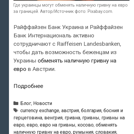
Где украинцы могут обменять наличную гривну на евро
за границей. Автор/Источник фото: Pixabay.com.
Райффайзен Банк Украина и Райффайзен
Банк Интернациональ активно
сотрудничают с Raiffeisen Landesbanken,
чтобы дать возможность беженцам из
Украины
обменять наличную гривну на
евро
в Австрии.
Где
Подробнее
украинцы
могут
Рубрики
Блог
,
Новости
обменять
Тэги
currency exchange
,
австрия
,
болгария
,
босния и
герцеговина
,
венгрия
,
гривна
,
гривны
,
гривны на
наличную
евро
,
евро
,
евро на гривны
,
косово
,
обменять
гривну
наличную гривну на евро
,
румыния
,
словакия
,