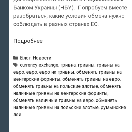
Банком Украины (НБУ). Попробуем вместе
разобраться, какие условия обмена нужно
соблюдать в разных странах ЕС.
Как
Подробнее
обменять
наличные
Рубрики
Блог
,
Новости
гривны
Тэги
currency exchange
,
гривна
,
гривны
,
гривны на
евро
,
евро
,
евро на гривны
,
обменять гривны на
в
венгерские форинты
,
обменять гривны на евро
,
Польше,
обменять гривны на польские злотые
,
обменять
Словакии,
наличные гривны на венгерские форинты
,
Австрии,
обменять наличные гривны на евро
,
обменять
Румынии,
наличные гривны на польские злотые
,
румынские
Молдове
леи
и
Венгрии?