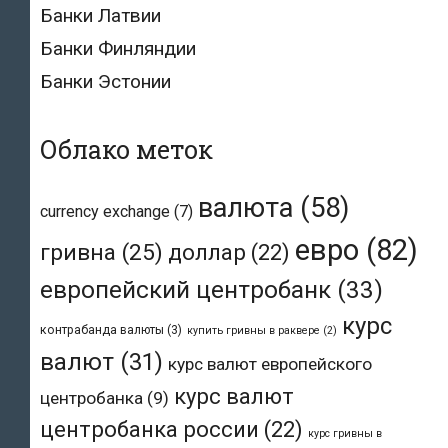
Банки Латвии
Банки Финляндии
Банки Эстонии
Облако меток
валюта
(58)
currency exchange
(7)
евро
(82)
гривна
(25)
доллар
(22)
европейский центробанк
(33)
курс
контрабанда валюты
(3)
купить гривны в раквере
(2)
валют
(31)
курс валют европейского
курс валют
центробанка
(9)
центробанка россии
(22)
курс гривны в