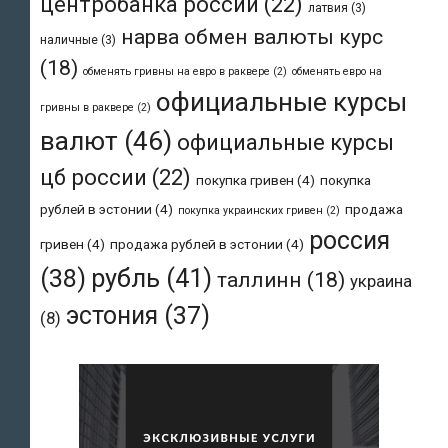
центробанка россии
(22)
латвия
(3)
нарва обмен валюты курс
наличные
(3)
(18)
обменять гривны на евро в раквере
(2)
обменять евро на
официальные курсы
гривны в раквере
(2)
валют
(46)
официальные курсы
цб россии
(22)
покупка гривен
(4)
покупка
рублей в эстонии
(4)
продажа
покупка украинских гривен
(2)
россия
гривен
(4)
продажа рублей в эстонии
(4)
рубль
(41)
(38)
таллинн
(18)
украина
эстония
(37)
(8)