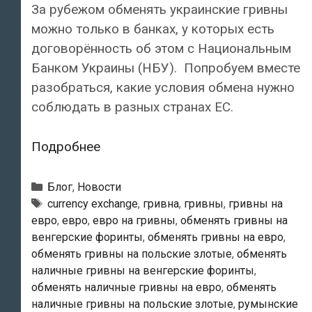
За рубежом обменять украинские гривны
можно только в банках, у которых есть
договорённость об этом с Национальным
Банком Украины (НБУ). Попробуем вместе
разобраться, какие условия обмена нужно
соблюдать в разных странах ЕС.
Как
Подробнее
обменять
наличные
Рубрики
Блог
,
Новости
гривны
Тэги
currency exchange
,
гривна
,
гривны
,
гривны на
евро
,
евро
,
евро на гривны
,
обменять гривны на
в
венгерские форинты
,
обменять гривны на евро
,
Польше,
обменять гривны на польские злотые
,
обменять
Словакии,
наличные гривны на венгерские форинты
,
Австрии,
обменять наличные гривны на евро
,
обменять
Румынии,
наличные гривны на польские злотые
,
румынские