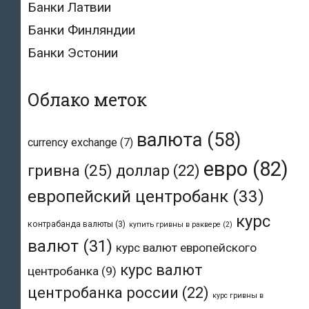
Банки Латвии
Банки Финляндии
Банки Эстонии
Облако меток
валюта
(58)
currency exchange
(7)
евро
(82)
гривна
(25)
доллар
(22)
европейский центробанк
(33)
курс
контрабанда валюты
(3)
купить гривны в раквере
(2)
валют
(31)
курс валют европейского
курс валют
центробанка
(9)
центробанка россии
(22)
курс гривны в