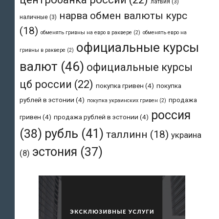
латвия
(3)
нарва обмен валюты курс
наличные
(3)
(18)
обменять гривны на евро в раквере
(2)
обменять евро на
официальные курсы
гривны в раквере
(2)
валют
(46)
официальные курсы
цб россии
(22)
покупка гривен
(4)
покупка
рублей в эстонии
(4)
продажа
покупка украинских гривен
(2)
россия
гривен
(4)
продажа рублей в эстонии
(4)
рубль
(41)
(38)
таллинн
(18)
украина
эстония
(37)
(8)