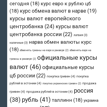
сегодня
(18)
курс евро к рублю цб
(18)
курс обмена валют в нарве
(19)
курсы валют европейского
центробанка
(24)
курсы валют
центробанка россии
(22)
латвия
(3)
нарва обмен валюты курс
наличные
(3)
(18)
обменять гривны на евро в раквере
(2)
обменять евро на
официальные курсы
гривны в раквере
(2)
валют
(46)
официальные курсы
цб россии
(22)
покупка гривен
(4)
покупка
рублей в эстонии
(4)
продажа
покупка украинских гривен
(2)
россия
гривен
(4)
продажа рублей в эстонии
(4)
рубль
(41)
(38)
таллинн
(18)
украина