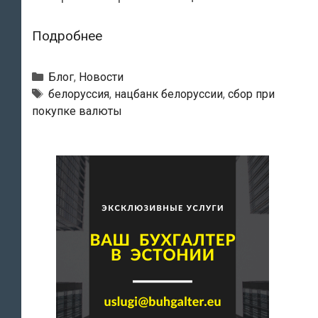
Белоруссия
Подробнее
ввела
30-
Рубрики
Блог
,
Новости
процентный
Тэги
белоруссия
,
нацбанк белоруссии
,
сбор при
покупке валюты
сбор
при
покупке
валюты