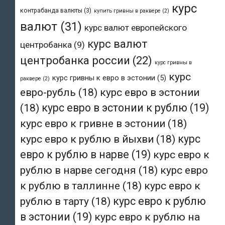
курс
контрабанда валюты
(3)
купить гривны в раквере
(2)
валют
(31)
курс валют европейского
курс валют
центробанка
(9)
центробанка россии
(22)
курс гривны в
курс
курс гривны к евро в эстонии
(5)
раквере
(2)
евро-рубль
(18)
курс евро в эстонии
(18)
курс евро в эстонии к рублю
(19)
курс евро к гривне в эстонии
(18)
курс евро к рублю в йыхви
(18)
курс
евро к рублю в нарве
(19)
курс евро к
рублю в нарве сегодня
(18)
курс евро
к рублю в таллинне
(18)
курс евро к
рублю в тарту
(18)
курс евро к рублю
в эстонии
(19)
курс евро к рублю на