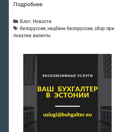
Белоруссия
Подробнее
ввела
30-
Рубрики
Блог
,
Новости
процентный
Тэги
белоруссия
,
нацбанк белоруссии
,
сбор при
покупке валюты
сбор
при
покупке
валюты