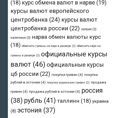
(18)
курс обмена валют в нарве
(19)
курсы валют европейского
центробанка
(24)
курсы валют
центробанка россии
(22)
латвия
(3)
нарва обмен валюты курс
наличные
(3)
(18)
обменять гривны на евро в раквере
(2)
обменять евро на
официальные курсы
гривны в раквере
(2)
валют
(46)
официальные курсы
цб россии
(22)
покупка гривен
(4)
покупка
рублей в эстонии
(4)
продажа
покупка украинских гривен
(2)
россия
гривен
(4)
продажа рублей в эстонии
(4)
рубль
(41)
(38)
таллинн
(18)
украина
эстония
(37)
(8)