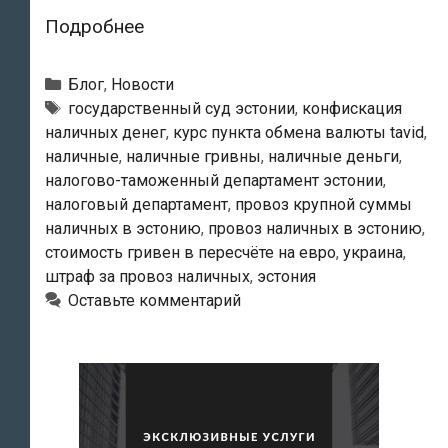
Провоз
Подробнее
крупной
суммы
Рубрики
Блог
,
Новости
наличных
Тэги
государственный суд эстонии
,
конфискация
наличных денег
,
курс пункта обмена валюты tavid
,
в
наличные
,
наличные гривны
,
наличные деньги
,
Эстонию.
налогово-таможенный департамент эстонии
,
В
налоговый департамент
,
провоз крупной суммы
итоге
наличных в эстонию
,
провоз наличных в эстонию
,
украинка
стоимость гривен в пересчёте на евро
,
украина
,
одержала
штраф за провоз наличных
,
эстония
Оставьте комментарий
в
Государственном
суде
победу
над
налоговиками