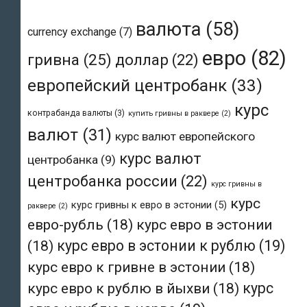
валюта
(58)
currency exchange
(7)
евро
(82)
гривна
(25)
доллар
(22)
европейский центробанк
(33)
курс
контрабанда валюты
(3)
купить гривны в раквере
(2)
валют
(31)
курс валют европейского
курс валют
центробанка
(9)
центробанка россии
(22)
курс гривны в
курс
курс гривны к евро в эстонии
(5)
раквере
(2)
евро-рубль
(18)
курс евро в эстонии
(18)
курс евро в эстонии к рублю
(19)
курс евро к гривне в эстонии
(18)
курс евро к рублю в йыхви
(18)
курс