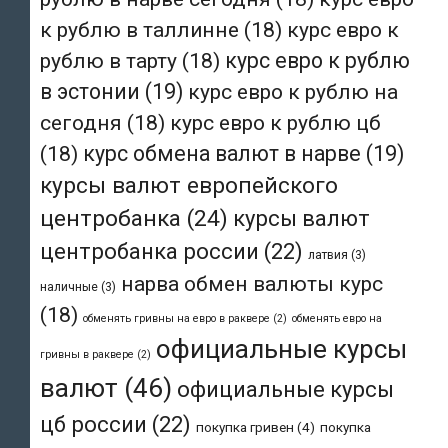
к рублю в таллинне
(18)
курс евро к
рублю в тарту
(18)
курс евро к рублю
в эстонии
(19)
курс евро к рублю на
сегодня
(18)
курс евро к рублю цб
(18)
курс обмена валют в нарве
(19)
курсы валют европейского
центробанка
(24)
курсы валют
центробанка россии
(22)
латвия
(3)
нарва обмен валюты курс
наличные
(3)
(18)
обменять гривны на евро в раквере
(2)
обменять евро на
официальные курсы
гривны в раквере
(2)
валют
(46)
официальные курсы
цб россии
(22)
покупка гривен
(4)
покупка