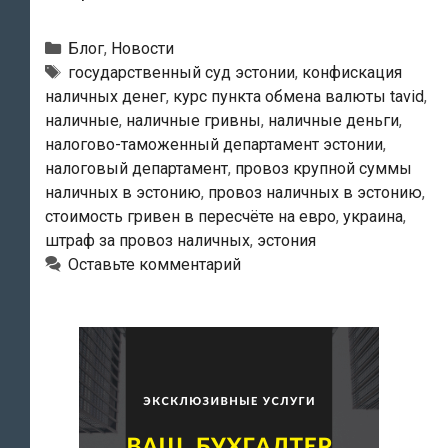
крупной
суммы
Рубрики
Блог
,
Новости
наличных
Тэги
государственный суд эстонии
,
конфискация
наличных денег
,
курс пункта обмена валюты tavid
,
в
наличные
,
наличные гривны
,
наличные деньги
,
Эстонию.
налогово-таможенный департамент эстонии
,
В
налоговый департамент
,
провоз крупной суммы
итоге
наличных в эстонию
,
провоз наличных в эстонию
,
украинка
стоимость гривен в пересчёте на евро
,
украина
,
одержала
штраф за провоз наличных
,
эстония
Оставьте комментарий
в
Государственном
суде
победу
над
налоговиками