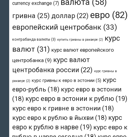
валюта
(58)
currency exchange
(7)
евро
(82)
гривна
(25)
доллар
(22)
европейский центробанк
(33)
курс
контрабанда валюты
(3)
купить гривны в раквере
(2)
валют
(31)
курс валют европейского
курс валют
центробанка
(9)
центробанка россии
(22)
курс гривны в
курс
курс гривны к евро в эстонии
(5)
раквере
(2)
евро-рубль
(18)
курс евро в эстонии
(18)
курс евро в эстонии к рублю
(19)
курс евро к гривне в эстонии
(18)
курс евро к рублю в йыхви
(18)
курс
евро к рублю в нарве
(19)
курс евро к
рублю в нарве сегодня
(18)
курс евро