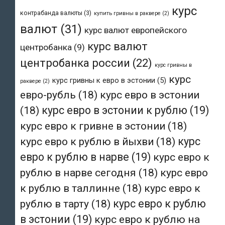
курс
контрабанда валюты
(3)
купить гривны в раквере
(2)
валют
(31)
курс валют европейского
курс валют
центробанка
(9)
центробанка россии
(22)
курс гривны в
курс
курс гривны к евро в эстонии
(5)
раквере
(2)
евро-рубль
(18)
курс евро в эстонии
(18)
курс евро в эстонии к рублю
(19)
курс евро к гривне в эстонии
(18)
курс евро к рублю в йыхви
(18)
курс
евро к рублю в нарве
(19)
курс евро к
рублю в нарве сегодня
(18)
курс евро
к рублю в таллинне
(18)
курс евро к
рублю в тарту
(18)
курс евро к рублю
в эстонии
(19)
курс евро к рублю на