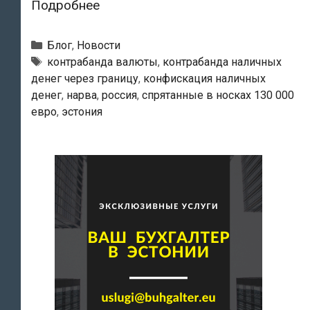
Суд
Подробнее
в
Нарве
Рубрики
Блог
,
Новости
конфисковал
Тэги
контрабанда валюты
,
контрабанда наличных
денег через границу
,
конфискация наличных
у
денег
,
нарва
,
россия
,
спрятанные в носках 130 000
68-
евро
,
эстония
летнего
россиянина
спрятанные
в
носках
130
000
евро