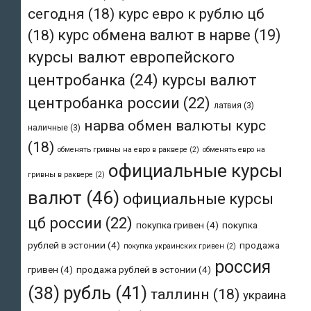
сегодня
(18)
курс евро к рублю цб
(18)
курс обмена валют в нарве
(19)
курсы валют европейского
центробанка
(24)
курсы валют
центробанка россии
(22)
латвия
(3)
нарва обмен валюты курс
наличные
(3)
(18)
обменять гривны на евро в раквере
(2)
обменять евро на
официальные курсы
гривны в раквере
(2)
валют
(46)
официальные курсы
цб россии
(22)
покупка гривен
(4)
покупка
рублей в эстонии
(4)
продажа
покупка украинских гривен
(2)
россия
гривен
(4)
продажа рублей в эстонии
(4)
рубль
(41)
(38)
таллинн
(18)
украина