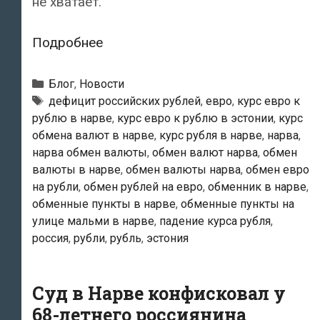
не хватает.
В
Подробнее
обменных
пунктах
Рубрики
Блог
,
Новости
Нарвы
Тэги
дефицит российских рублей
,
евро
,
курс евро к
рублю в нарве
,
курс евро к рублю в эстонии
,
курс
возник
обмена валют в нарве
,
курс рубля в нарве
,
нарва
,
дефицит
нарва обмен валюты
,
обмен валют нарва
,
обмен
российских
валюты в нарве
,
обмен валюты нарва
,
обмен евро
рублей
на рубли
,
обмен рублей на евро
,
обменник в нарве
,
обменные пункты в нарве
,
обменные пункты на
улице мальми в нарве
,
падение курса рубля
,
россия
,
рубли
,
рубль
,
эстония
Суд в Нарве конфисковал у
68-летнего россиянина