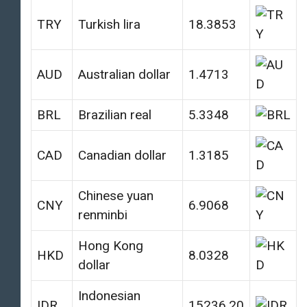
TRY
Turkish lira
18.3853
AUD
Australian dollar
1.4713
BRL
Brazilian real
5.3348
CAD
Canadian dollar
1.3185
Chinese yuan
CNY
6.9068
renminbi
Hong Kong
HKD
8.0328
dollar
Indonesian
IDR
15236.20