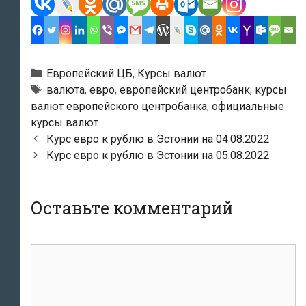
Рубрики
Европейский ЦБ
,
Курсы валют
Тэги
валюта
,
евро
,
европейский центробанк
,
курсы
валют европейского центробанка
,
официальные
курсы валют
Навигация
Курс евро к рублю в Эстонии на 04.08.2022
по
Курс евро к рублю в Эстонии на 05.08.2022
записям
Оставьте комментарий
комментарий