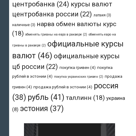
центробанка
(24)
курсы валют
центробанка россии
(22)
латвия
(3)
нарва обмен валюты курс
наличные
(3)
(18)
обменять гривны на евро в раквере
(2)
обменять евро на
официальные курсы
гривны в раквере
(2)
валют
(46)
официальные курсы
цб россии
(22)
покупка гривен
(4)
покупка
рублей в эстонии
(4)
продажа
покупка украинских гривен
(2)
россия
гривен
(4)
продажа рублей в эстонии
(4)
рубль
(41)
(38)
таллинн
(18)
украина
эстония
(37)
(8)