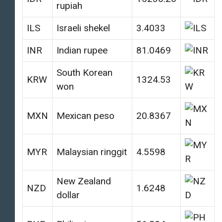
rupiah
ILS
Israeli shekel
3.4033
INR
Indian rupee
81.0469
South Korean
KRW
1324.53
won
MXN
Mexican peso
20.8367
MYR
Malaysian ringgit
4.5598
New Zealand
NZD
1.6248
dollar