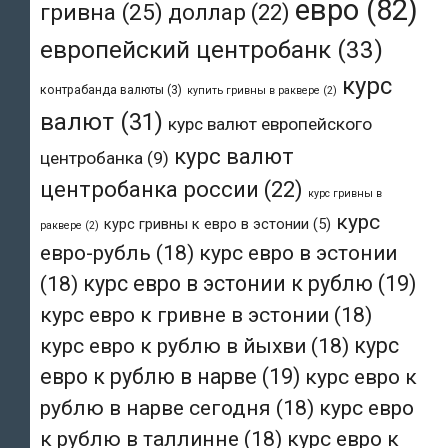
евро
(82)
гривна
(25)
доллар
(22)
европейский центробанк
(33)
курс
контрабанда валюты
(3)
купить гривны в раквере
(2)
валют
(31)
курс валют европейского
курс валют
центробанка
(9)
центробанка россии
(22)
курс гривны в
курс
курс гривны к евро в эстонии
(5)
раквере
(2)
евро-рубль
(18)
курс евро в эстонии
(18)
курс евро в эстонии к рублю
(19)
курс евро к гривне в эстонии
(18)
курс евро к рублю в йыхви
(18)
курс
евро к рублю в нарве
(19)
курс евро к
рублю в нарве сегодня
(18)
курс евро
к рублю в таллинне
(18)
курс евро к