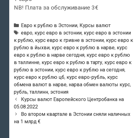
NB! Плата за обслуживание 3€
Рубрики
Евро к рублю в Эстонии
,
Курсы валют
Тэги
евро
,
курс евро в эстонии
,
курс евро в эстонии
к рублю
,
курс евро к гривне в эстонии
,
курс евро к
рублю в йыхви
,
курс евро к рублю в нарве
,
курс
евро к рублю в нарве сегодня
,
курс евро к рублю
в таллинне
,
курс евро к рублю в тарту
,
курс евро к
рублю в эстонии
,
курс евро к рублю на сегодня
,
курс евро к рублю цб
,
курс евро-рубль
,
курс
обмена валют в нарве
,
нарва обмен валюты курс
,
рубль
,
таллинн
,
эстония
Навигация
Курсы валют Европейского Центробанка на
по
05.08.2022
записям
Во втором квартале в Эстонии сняли наличных
на 1 млрд €