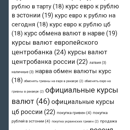
рублю в тарту
(18)
курс евро к рублю
в эстонии
(19)
курс евро к рублю на
сегодня
(18)
курс евро к рублю цб
(18)
курс обмена валют в нарве
(19)
курсы валют европейского
центробанка
(24)
курсы валют
центробанка россии
(22)
латвия
(3)
нарва обмен валюты курс
наличные
(3)
(18)
обменять гривны на евро в раквере
(2)
обменять евро на
официальные курсы
гривны в раквере
(2)
валют
(46)
официальные курсы
цб россии
(22)
покупка гривен
(4)
покупка
рублей в эстонии
(4)
продажа
покупка украинских гривен
(2)