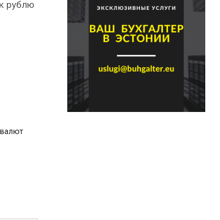
 к рублю
 валют