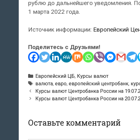
рублю до дальнейшего уведомления. П
1 марта 2022 года.
Источник информации:
Европейский Це
Поделитесь с Друзьями!
Рубрики
Европейский ЦБ
,
Курсы валют
Тэги
валюта
,
евро
,
европейский центробанк
,
кур
Навигация
Курсы валют Центробанка России на 19.07.
по
Курсы валют Центробанка России на 20.07.
записям
Оставьте комментарий