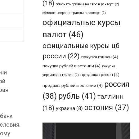
(18)
обменять гривны на евро в раквере
(2)
обменять евро на гривны в раквере
(2)
официальные курсы
валют
(46)
официальные курсы цб
россии
(22)
покупка гривен
(4)
покупка рублей в эстонии
(4)
покупка
ени
продажа гривен
(4)
украинских гривен
(2)
ой
россия
продажа рублей в эстонии
(4)
рая
рубль
(41)
(38)
таллинн
эстония
(37)
(18)
украина
(8)
 банк
словия.
кому