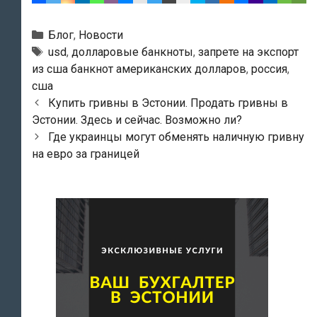
Рубрики
Блог
,
Новости
Тэги
usd
,
долларовые банкноты
,
запрете на экспорт
из сша банкнот американских долларов
,
россия
,
сша
Навигация
Купить гривны в Эстонии. Продать гривны в
по
Эстонии. Здесь и сейчас. Возможно ли?
записям
Где украинцы могут обменять наличную гривну
на евро за границей