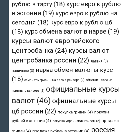
рублю в тарту
(18)
курс евро к рублю
в эстонии
(19)
курс евро к рублю на
сегодня
(18)
курс евро к рублю цб
(18)
курс обмена валют в нарве
(19)
курсы валют европейского
центробанка
(24)
курсы валют
центробанка россии
(22)
латвия
(3)
нарва обмен валюты курс
наличные
(3)
(18)
обменять гривны на евро в раквере
(2)
обменять евро на
официальные курсы
гривны в раквере
(2)
валют
(46)
официальные курсы
цб россии
(22)
покупка гривен
(4)
покупка
рублей в эстонии
(4)
продажа
покупка украинских гривен
(2)
россия
гривен
(4)
продажа рублей в эстонии
(4)