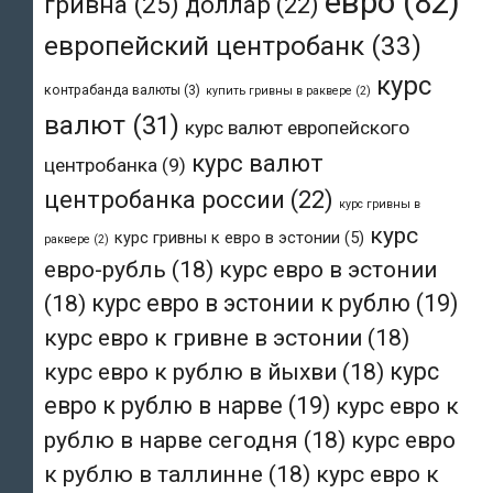
евро
(82)
гривна
(25)
доллар
(22)
европейский центробанк
(33)
курс
контрабанда валюты
(3)
купить гривны в раквере
(2)
валют
(31)
курс валют европейского
курс валют
центробанка
(9)
центробанка россии
(22)
курс гривны в
курс
курс гривны к евро в эстонии
(5)
раквере
(2)
евро-рубль
(18)
курс евро в эстонии
(18)
курс евро в эстонии к рублю
(19)
курс евро к гривне в эстонии
(18)
курс евро к рублю в йыхви
(18)
курс
евро к рублю в нарве
(19)
курс евро к
рублю в нарве сегодня
(18)
курс евро
к рублю в таллинне
(18)
курс евро к