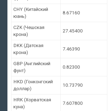
CHY (Китайский
8.67160
юань)
CZK (Чешская
27.45400
крона)
DKK (Датская
7.46390
крона)
GBP (Английский
0.82300
фунт)
HKD (Гонконгский
10.73790
доллар)
HRK (Хорватская
7.607800
куна)