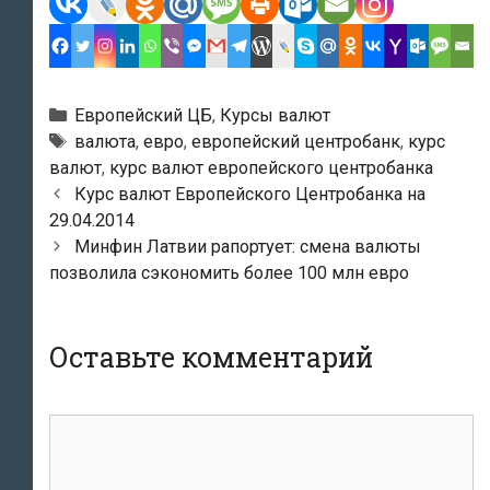
Рубрики
Европейский ЦБ
,
Курсы валют
Тэги
валюта
,
евро
,
европейский центробанк
,
курс
валют
,
курс валют европейского центробанка
Навигация
Курс валют Европейского Центробанка на
по
29.04.2014
записям
Минфин Латвии рапортует: смена валюты
позволила сэкономить более 100 млн евро
Оставьте комментарий
комментарий