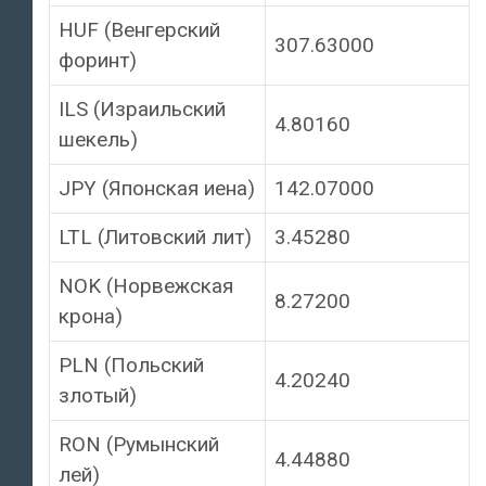
HUF (Венгерский
307.63000
форинт)
ILS (Израильский
4.80160
шекель)
JPY (Японская иена)
142.07000
LTL (Литовский лит)
3.45280
NOK (Норвежская
8.27200
крона)
PLN (Польский
4.20240
злотый)
RON (Румынский
4.44880
лей)