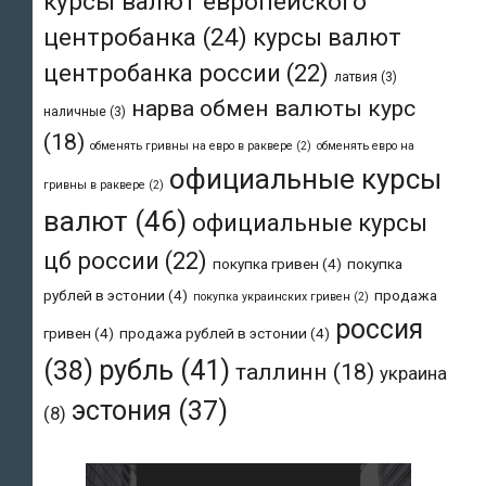
курсы валют европейского
центробанка
(24)
курсы валют
центробанка россии
(22)
латвия
(3)
нарва обмен валюты курс
наличные
(3)
(18)
обменять гривны на евро в раквере
(2)
обменять евро на
официальные курсы
гривны в раквере
(2)
валют
(46)
официальные курсы
цб россии
(22)
покупка гривен
(4)
покупка
рублей в эстонии
(4)
продажа
покупка украинских гривен
(2)
россия
гривен
(4)
продажа рублей в эстонии
(4)
рубль
(41)
(38)
таллинн
(18)
украина
эстония
(37)
(8)