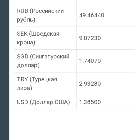
RUB (Российский
49.46440
рубль)
SEK (Шведская
9.07230
крона)
SGD (Сингапурский
1.74070
доллар)
TRY (Турецкая
2.93280
лира)
USD (Доллар США)
1.38500