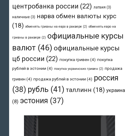
центробанка россии
(22)
латвия
(3)
нарва обмен валюты курс
наличные
(3)
(18)
обменять гривны на евро в раквере
(2)
обменять евро на
официальные курсы
гривны в раквере
(2)
валют
(46)
официальные курсы
цб россии
(22)
покупка гривен
(4)
покупка
рублей в эстонии
(4)
продажа
покупка украинских гривен
(2)
россия
гривен
(4)
продажа рублей в эстонии
(4)
рубль
(41)
(38)
таллинн
(18)
украина
эстония
(37)
(8)