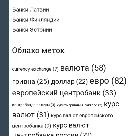
Банки Латвии
Банки Финляндии
Банки Эстонии
Облако меток
валюта
(58)
currency exchange
(7)
евро
(82)
гривна
(25)
доллар
(22)
европейский центробанк
(33)
курс
контрабанда валюты
(3)
купить гривны в раквере
(2)
валют
(31)
курс валют европейского
курс валют
центробанка
(9)
центробанка россии
(22)