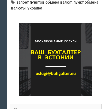
пункты
Тэги
запрет пунктов обмена валют
,
пункт обмена
валюты
,
украина
обмена
валют
Поиск