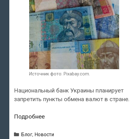
Источник фото: Pixabay.com.
Национальный банк Украины планирует
запретить пункты обмена валют в стране.
На
Подробнее
Украине
запретят
Рубрики
Блог
,
Новости