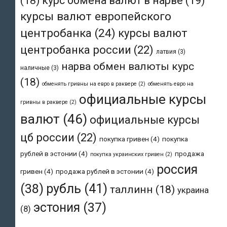
(18)
курс обмена валют в нарве
(19)
курсы валют европейского
центробанка
(24)
курсы валют
центробанка россии
(22)
латвия
(3)
нарва обмен валюты курс
наличные
(3)
(18)
обменять гривны на евро в раквере
(2)
обменять евро на
официальные курсы
гривны в раквере
(2)
валют
(46)
официальные курсы
цб россии
(22)
покупка гривен
(4)
покупка
рублей в эстонии
(4)
продажа
покупка украинских гривен
(2)
россия
гривен
(4)
продажа рублей в эстонии
(4)
рубль
(41)
(38)
таллинн
(18)
украина
эстония
(37)
(8)