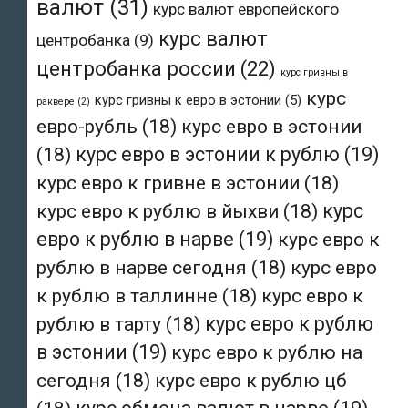
валют
(31)
курс валют европейского
курс валют
центробанка
(9)
центробанка россии
(22)
курс гривны в
курс
курс гривны к евро в эстонии
(5)
раквере
(2)
евро-рубль
(18)
курс евро в эстонии
(18)
курс евро в эстонии к рублю
(19)
курс евро к гривне в эстонии
(18)
курс евро к рублю в йыхви
(18)
курс
евро к рублю в нарве
(19)
курс евро к
рублю в нарве сегодня
(18)
курс евро
к рублю в таллинне
(18)
курс евро к
рублю в тарту
(18)
курс евро к рублю
в эстонии
(19)
курс евро к рублю на
сегодня
(18)
курс евро к рублю цб