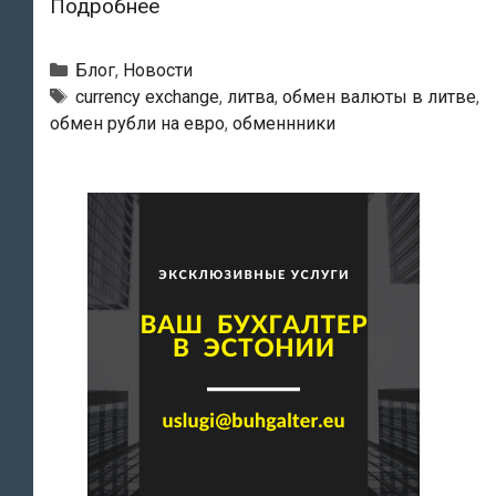
В
Подробнее
Литве
снова
Рубрики
Блог
,
Новости
появятся
Тэги
currency exchange
,
литва
,
обмен валюты в литве
,
обмен рубли на евро
,
обменнники
обменники