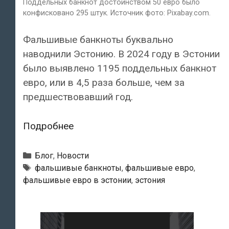
Поддельных банкнот достоинством 50 евро было
конфисковано 295 штук. Источник фото: Pixabay.com.
Фальшивые банкноты буквально
наводнили Эстонию. В 2024 году в Эстонии
было выявлено 1195 поддельных банкнот
евро, или в 4,5 раза больше, чем за
предшествовавший год.
Фальшивые
Подробнее
банкноты
буквально
Рубрики
Блог
,
Новости
наводнили
Тэги
фальшивые банкноты
,
фальшивые евро
,
фальшивые евро в эстонии
,
эстония
Эстонию