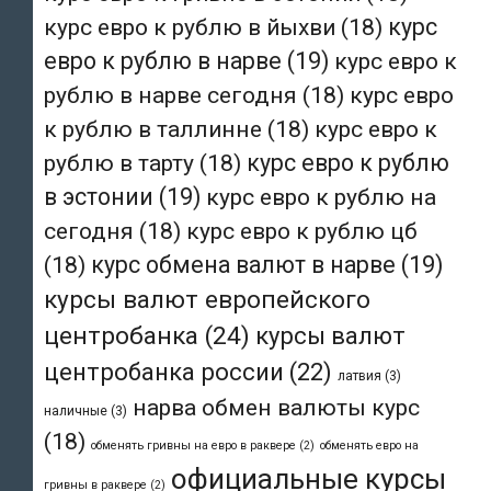
курс евро к рублю в йыхви
(18)
курс
евро к рублю в нарве
(19)
курс евро к
рублю в нарве сегодня
(18)
курс евро
к рублю в таллинне
(18)
курс евро к
рублю в тарту
(18)
курс евро к рублю
в эстонии
(19)
курс евро к рублю на
сегодня
(18)
курс евро к рублю цб
(18)
курс обмена валют в нарве
(19)
курсы валют европейского
центробанка
(24)
курсы валют
центробанка россии
(22)
латвия
(3)
нарва обмен валюты курс
наличные
(3)
(18)
обменять гривны на евро в раквере
(2)
обменять евро на
официальные курсы
гривны в раквере
(2)