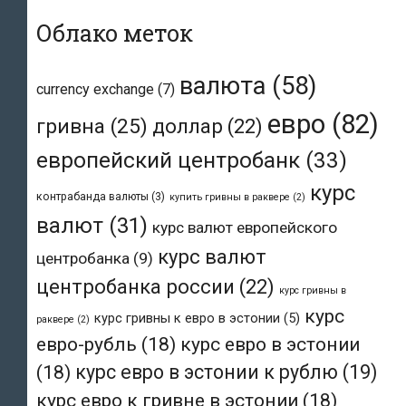
Облако меток
валюта
(58)
currency exchange
(7)
евро
(82)
гривна
(25)
доллар
(22)
европейский центробанк
(33)
курс
контрабанда валюты
(3)
купить гривны в раквере
(2)
валют
(31)
курс валют европейского
курс валют
центробанка
(9)
центробанка россии
(22)
курс гривны в
курс
курс гривны к евро в эстонии
(5)
раквере
(2)
евро-рубль
(18)
курс евро в эстонии
(18)
курс евро в эстонии к рублю
(19)
курс евро к гривне в эстонии
(18)