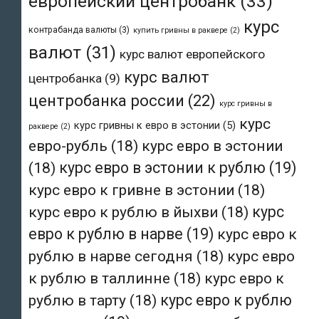
европейский центробанк
(33)
курс
контрабанда валюты
(3)
купить гривны в раквере
(2)
валют
(31)
курс валют европейского
курс валют
центробанка
(9)
центробанка россии
(22)
курс гривны в
курс
курс гривны к евро в эстонии
(5)
раквере
(2)
евро-рубль
(18)
курс евро в эстонии
(18)
курс евро в эстонии к рублю
(19)
курс евро к гривне в эстонии
(18)
курс евро к рублю в йыхви
(18)
курс
евро к рублю в нарве
(19)
курс евро к
рублю в нарве сегодня
(18)
курс евро
к рублю в таллинне
(18)
курс евро к
рублю в тарту
(18)
курс евро к рублю