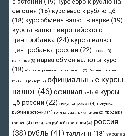
в эстонии
(19)
курс евро к рублю на
сегодня
(18)
курс евро к рублю цб
(18)
курс обмена валют в нарве
(19)
курсы валют европейского
центробанка
(24)
курсы валют
центробанка россии
(22)
латвия
(3)
нарва обмен валюты курс
наличные
(3)
(18)
обменять гривны на евро в раквере
(2)
обменять евро на
официальные курсы
гривны в раквере
(2)
валют
(46)
официальные курсы
цб россии
(22)
покупка гривен
(4)
покупка
рублей в эстонии
(4)
продажа
покупка украинских гривен
(2)
россия
гривен
(4)
продажа рублей в эстонии
(4)
рубль
(41)
(38)
таллинн
(18)
украина