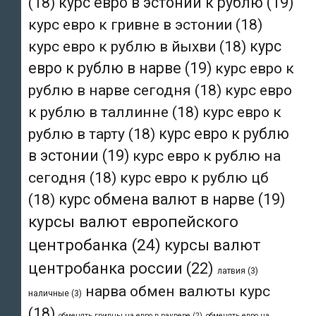
(18)
курс евро в эстонии к рублю
(19)
курс евро к гривне в эстонии
(18)
курс евро к рублю в йыхви
(18)
курс
евро к рублю в нарве
(19)
курс евро к
рублю в нарве сегодня
(18)
курс евро
к рублю в таллинне
(18)
курс евро к
рублю в тарту
(18)
курс евро к рублю
в эстонии
(19)
курс евро к рублю на
сегодня
(18)
курс евро к рублю цб
(18)
курс обмена валют в нарве
(19)
курсы валют европейского
центробанка
(24)
курсы валют
центробанка россии
(22)
латвия
(3)
нарва обмен валюты курс
наличные
(3)
(18)
обменять гривны на евро в раквере
(2)
обменять евро на