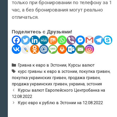
только при бронировании по телефону за 1
час, а без бронирования могут реально
отличаться.
Поделитесь с Друзьями!
Рубрики
Гривна к евро в Эстонии
,
Курсы валют
Тэги
курс гривны к евро в эстонии
,
покупка гривен
,
покупка украинских гривен
,
продажа гривен
,
продажа украинских гривен
,
украина
,
эстония
Навигация
Курсы валют Европейского Центробанка на
по
12.08.2022
записям
Курс евро к рублю в Эстонии на 12.08.2022