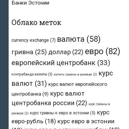
Банки Эстонии
Облако меток
валюта
(58)
currency exchange
(7)
евро
(82)
гривна
(25)
доллар
(22)
европейский центробанк
(33)
курс
контрабанда валюты
(3)
купить гривны в раквере
(2)
валют
(31)
курс валют европейского
курс валют
центробанка
(9)
центробанка россии
(22)
курс гривны в
курс
курс гривны к евро в эстонии
(5)
раквере
(2)
евро-рубль
(18)
курс евро в эстонии