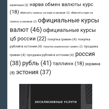
нарва обмен валюты курс
наличные
(3)
(18)
обменять гривны на евро в раквере
(2)
обменять евро на
официальные курсы
гривны в раквере
(2)
валют
(46)
официальные курсы
цб россии
(22)
покупка гривен
(4)
покупка
рублей в эстонии
(4)
продажа
покупка украинских гривен
(2)
россия
гривен
(4)
продажа рублей в эстонии
(4)
рубль
(41)
(38)
таллинн
(18)
украина
эстония
(37)
(8)