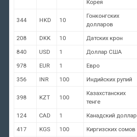
Корея
Гонконгских
344
HKD
10
долларов
208
DKK
10
Датских крон
840
USD
1
Доллар США
978
EUR
1
Евро
356
INR
100
Индийских рупий
Казахстанских
398
KZT
100
тенге
124
CAD
1
Канадский доллар
417
KGS
100
Киргизских сомов