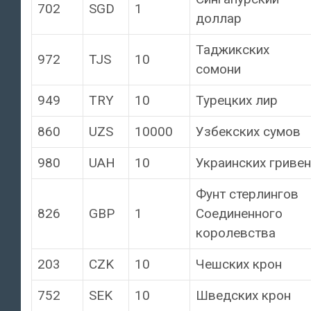
702
SGD
1
доллар
Таджикских
972
TJS
10
сомони
949
TRY
10
Турецких лир
860
UZS
10000
Узбекских сумов
980
UAH
10
Украинских гривен
Фунт стерлингов
826
GBP
1
Соединенного
королевства
203
CZK
10
Чешских крон
752
SEK
10
Шведских крон