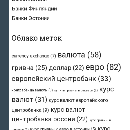
Банки Финляндии
Банки Эстонии
Облако меток
валюта
(58)
currency exchange
(7)
евро
(82)
гривна
(25)
доллар
(22)
европейский центробанк
(33)
курс
контрабанда валюты
(3)
купить гривны в раквере
(2)
валют
(31)
курс валют европейского
курс валют
центробанка
(9)
центробанка россии
(22)
курс гривны в
курс
курс гривны к евро в эстонии
(5)
раквере
(2)