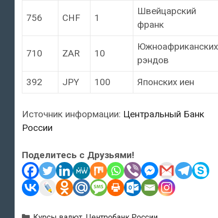
Швейцарский
756
CHF
1
франк
Южноафриканских
710
ZAR
10
рэндов
392
JPY
100
Японских иен
Источник информации:
Центральный Банк
России
Поделитесь с Друзьями!
Рубрики
Курсы валют
,
Центробанк России