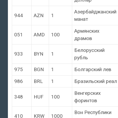
Азербайджанский
944
AZN
1
манат
Армянских
051
AMD
100
драмов
Белорусский
933
BYN
1
рубль
975
BGN
1
Болгарский лев
986
BRL
1
Бразильский реал
Венгерских
348
HUF
100
форинтов
Вон Республики
410
KRW
1000