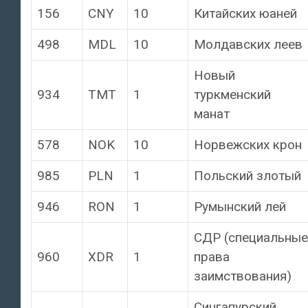
156
CNY
10
Китайских юаней
498
MDL
10
Молдавских леев
Новый
934
TMT
1
туркменский
манат
578
NOK
10
Норвежских крон
985
PLN
1
Польский злотый
946
RON
1
Румынский лей
СДР (специальные
960
XDR
1
права
заимствования)
Сингапурский