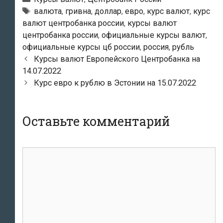
Тэги
валюта
,
гривна
,
доллар
,
евро
,
курс валют
,
курс
валют центробанка россии
,
курсы валют
центробанка россии
,
официальные курсы валют
,
официальные курсы цб россии
,
россия
,
рубль
Навигация
Курсы валют Европейского Центробанка на
по
14.07.2022
записям
Курс евро к рублю в Эстонии на 15.07.2022
Оставьте комментарий
комментарий