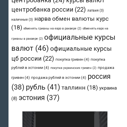
центробанка
(24)
курсы валют
центробанка россии
(22)
латвия
(3)
нарва обмен валюты курс
наличные
(3)
(18)
обменять гривны на евро в раквере
(2)
обменять евро на
официальные курсы
гривны в раквере
(2)
валют
(46)
официальные курсы
цб россии
(22)
покупка гривен
(4)
покупка
рублей в эстонии
(4)
продажа
покупка украинских гривен
(2)
россия
гривен
(4)
продажа рублей в эстонии
(4)
рубль
(41)
(38)
таллинн
(18)
украина
эстония
(37)
(8)