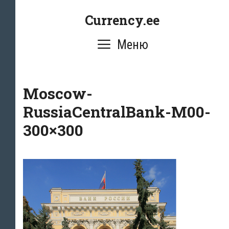
Перейти
Currency.ee
к
содержимому
Меню
Moscow-
RussiaCentralBank-M00-
300×300