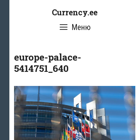
Перейти
Currency.ee
к
содержимому
Меню
europe-palace-
5414751_640