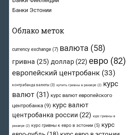
Банки Финляндии
Банки Эстонии
Облако меток
валюта
(58)
currency exchange
(7)
евро
(82)
гривна
(25)
доллар
(22)
европейский центробанк
(33)
курс
контрабанда валюты
(3)
купить гривны в раквере
(2)
валют
(31)
курс валют европейского
курс валют
центробанка
(9)
центробанка россии
(22)
курс гривны в
курс
курс гривны к евро в эстонии
(5)
раквере
(2)
евро-рубль
(18)
курс евро в эстонии