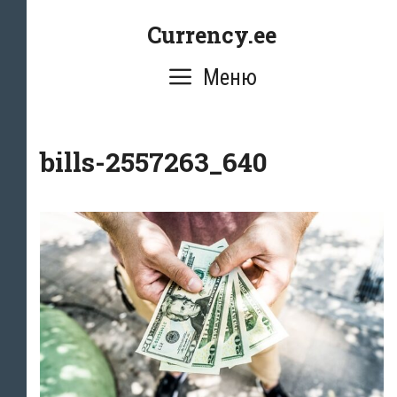
Перейти
Currency.ee
к
содержимому
Меню
bills-2557263_640